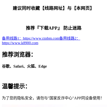
建议同时收藏【线路网址】与【本网页】
推荐『下载APP』 防止迷路
备用线路
1
：
https://www.rznbm.com
备用线路
2
：
https://www.k8900.com
推荐浏览器：
谷歌、Safari、火狐、Edge
温馨提示：
为了您的隐私安全，请勿与"国家反诈中心"APP同设备使用！