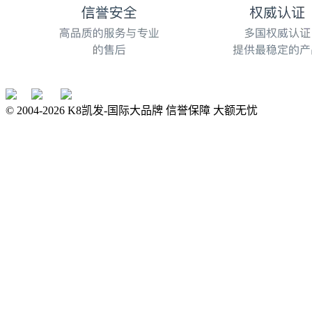
© 2004-
2026
K8凯发-国际大品牌 信誉保障 大额无忧