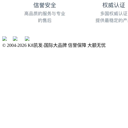
© 2004-
2026
K8凯发-国际大品牌 信誉保障 大额无忧