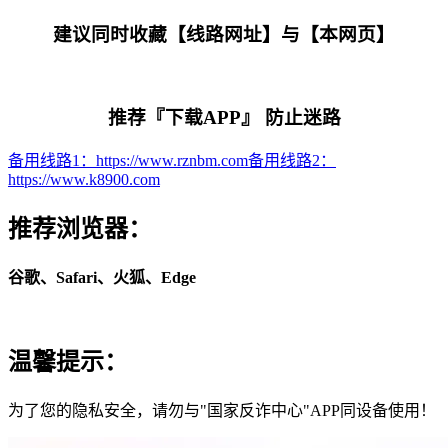
建议同时收藏【线路网址】与【本网页】
推荐『下载APP』 防止迷路
备用线路
1
：
https://www.rznbm.com
备用线路
2
：
https://www.k8900.com
推荐浏览器：
谷歌、Safari、火狐、Edge
温馨提示：
为了您的隐私安全，请勿与"国家反诈中心"APP同设备使用！