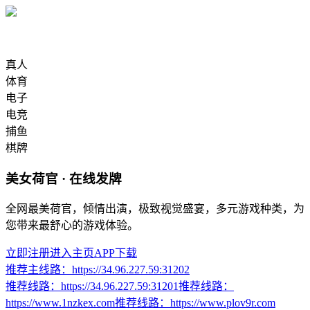
真人
体育
电子
电竞
捕鱼
棋牌
美女荷官 · 在线发牌
全网最美荷官，倾情出演，极致视觉盛宴，多元游戏种类，为
您带来最舒心的游戏体验。
立即注册
进入主页
APP下载
推荐主线路：
https://34.96.227.59:31202
推荐线路：
https://34.96.227.59:31201
推荐线路：
https://www.1nzkex.com
推荐线路：
https://www.plov9r.com