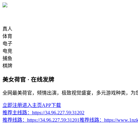
真人
体育
电子
电竞
捕鱼
棋牌
美女荷官 · 在线发牌
全网最美荷官，倾情出演，极致视觉盛宴，多元游戏种类，为
立即注册
进入主页
APP下载
推荐主线路：
https://34.96.227.59:31202
推荐线路：
https://34.96.227.59:31201
推荐线路：
https://www.1nz