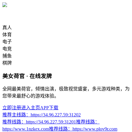
真人
体育
电子
电竞
捕鱼
棋牌
美女荷官 · 在线发牌
全网最美荷官，倾情出演，极致视觉盛宴，多元游戏种类，为
您带来最舒心的游戏体验。
立即注册
进入主页
APP下载
推荐主线路：
https://34.96.227.59:31202
推荐线路：
https://34.96.227.59:31201
推荐线路：
https://www.1nzkex.com
推荐线路：
https://www.plov9r.com