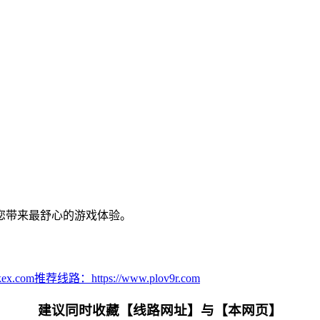
您带来最舒心的游戏体验。
kex.com
推荐线路：
https://www.plov9r.com
建议同时收藏【线路网址】与【本网页】