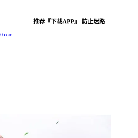
推荐『下载APP』 防止迷路
00.com