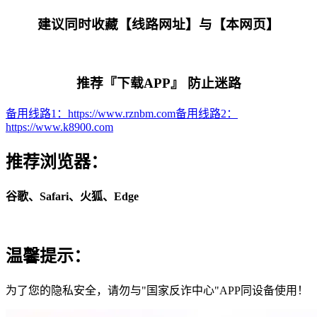
建议同时收藏【线路网址】与【本网页】
推荐『下载APP』 防止迷路
备用线路
1
：
https://www.rznbm.com
备用线路
2
：
https://www.k8900.com
推荐浏览器：
谷歌、Safari、火狐、Edge
温馨提示：
为了您的隐私安全，请勿与"国家反诈中心"APP同设备使用！