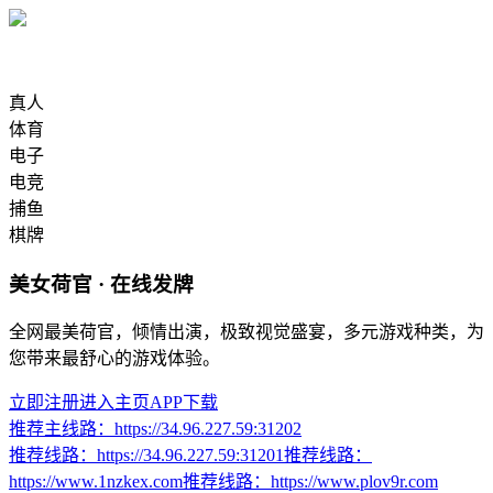
真人
体育
电子
电竞
捕鱼
棋牌
美女荷官 · 在线发牌
全网最美荷官，倾情出演，极致视觉盛宴，多元游戏种类，为
您带来最舒心的游戏体验。
立即注册
进入主页
APP下载
推荐主线路：
https://34.96.227.59:31202
推荐线路：
https://34.96.227.59:31201
推荐线路：
https://www.1nzkex.com
推荐线路：
https://www.plov9r.com