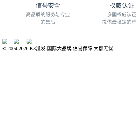
© 2004-
2026
K8凯发-国际大品牌 信誉保障 大额无忧