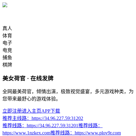
真人
体育
电子
电竞
捕鱼
棋牌
美女荷官 · 在线发牌
全网最美荷官，倾情出演，极致视觉盛宴，多元游戏种类，为
您带来最舒心的游戏体验。
立即注册
进入主页
APP下载
推荐主线路：
https://34.96.227.59:31202
推荐线路：
https://34.96.227.59:31201
推荐线路：
https://www.1nzkex.com
推荐线路：
https://www.plov9r.com