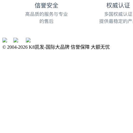
© 2004-
2026
K8凯发-国际大品牌 信誉保障 大额无忧