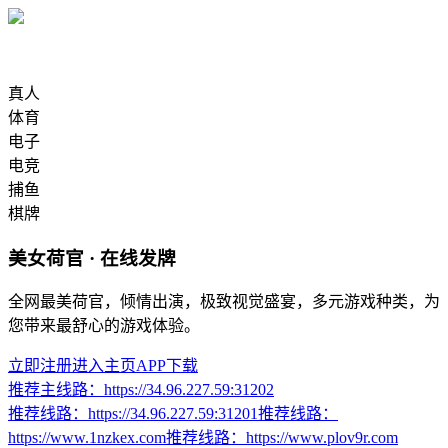
真人
体育
电子
电竞
捕鱼
棋牌
美女荷官 · 在线发牌
全网最美荷官，倾情出演，极致视觉盛宴，多元游戏种类，为
您带来最舒心的游戏体验。
立即注册
进入主页
APP下载
推荐主线路：
https://34.96.227.59:31202
推荐线路：
https://34.96.227.59:31201
推荐线路：
https://www.1nzkex.com
推荐线路：
https://www.plov9r.com