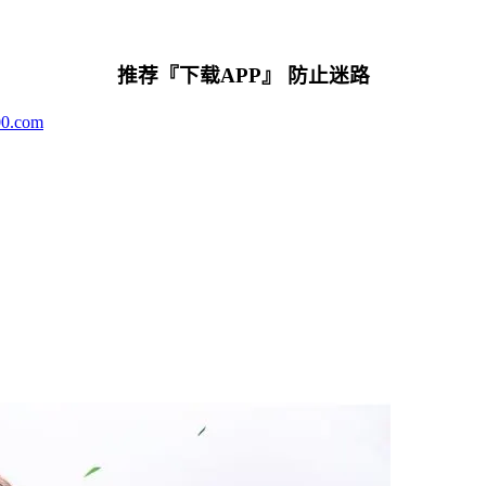
推荐『下载APP』 防止迷路
00.com