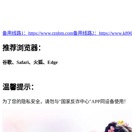
备用线路
1
：
https://www.rznbm.com
备用线路
2
：
https://www.k89
推荐浏览器：
谷歌、Safari、火狐、Edge
温馨提示：
为了您的隐私安全，请勿与"国家反诈中心"APP同设备使用！