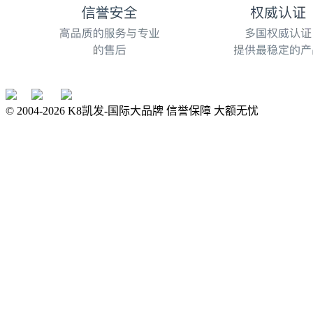
© 2004-
2026
K8凯发-国际大品牌 信誉保障 大额无忧