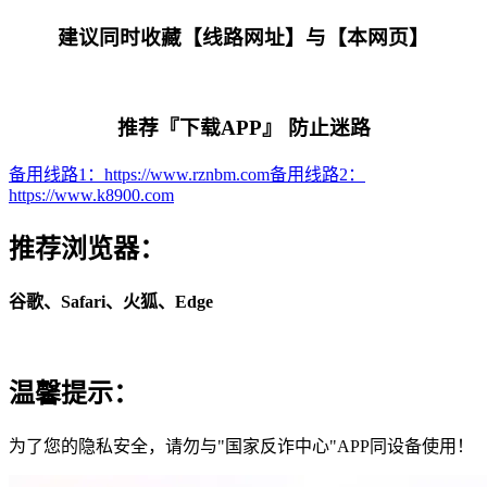
建议同时收藏【线路网址】与【本网页】
推荐『下载APP』 防止迷路
备用线路
1
：
https://www.rznbm.com
备用线路
2
：
https://www.k8900.com
推荐浏览器：
谷歌、Safari、火狐、Edge
温馨提示：
为了您的隐私安全，请勿与"国家反诈中心"APP同设备使用！