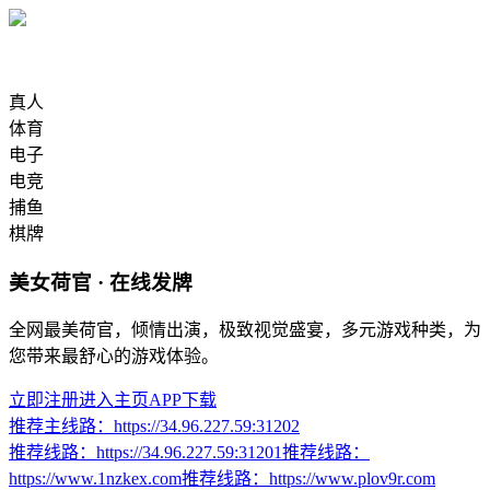
真人
体育
电子
电竞
捕鱼
棋牌
美女荷官 · 在线发牌
全网最美荷官，倾情出演，极致视觉盛宴，多元游戏种类，为
您带来最舒心的游戏体验。
立即注册
进入主页
APP下载
推荐主线路：
https://34.96.227.59:31202
推荐线路：
https://34.96.227.59:31201
推荐线路：
https://www.1nzkex.com
推荐线路：
https://www.plov9r.com