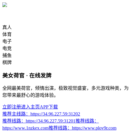
真人
体育
电子
电竞
捕鱼
棋牌
美女荷官 · 在线发牌
全网最美荷官，倾情出演，极致视觉盛宴，多元游戏种类，为
您带来最舒心的游戏体验。
立即注册
进入主页
APP下载
推荐主线路：
https://34.96.227.59:31202
推荐线路：
https://34.96.227.59:31201
推荐线路：
https://www.1nzkex.com
推荐线路：
https://www.plov9r.com