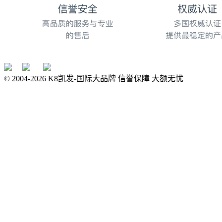
© 2004-
2026
K8凯发-国际大品牌 信誉保障 大额无忧