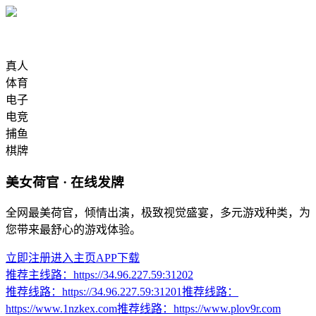
真人
体育
电子
电竞
捕鱼
棋牌
美女荷官 · 在线发牌
全网最美荷官，倾情出演，极致视觉盛宴，多元游戏种类，为
您带来最舒心的游戏体验。
立即注册
进入主页
APP下载
推荐主线路：
https://34.96.227.59:31202
推荐线路：
https://34.96.227.59:31201
推荐线路：
https://www.1nzkex.com
推荐线路：
https://www.plov9r.com