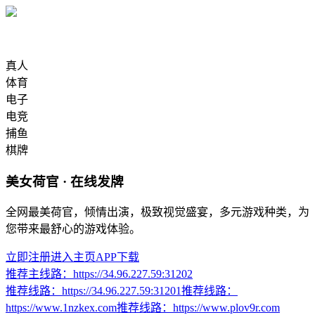
真人
体育
电子
电竞
捕鱼
棋牌
美女荷官 · 在线发牌
全网最美荷官，倾情出演，极致视觉盛宴，多元游戏种类，为
您带来最舒心的游戏体验。
立即注册
进入主页
APP下载
推荐主线路：
https://34.96.227.59:31202
推荐线路：
https://34.96.227.59:31201
推荐线路：
https://www.1nzkex.com
推荐线路：
https://www.plov9r.com