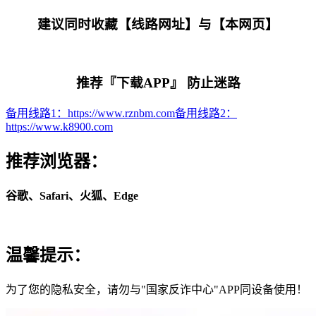
建议同时收藏【线路网址】与【本网页】
推荐『下载APP』 防止迷路
备用线路
1
：
https://www.rznbm.com
备用线路
2
：
https://www.k8900.com
推荐浏览器：
谷歌、Safari、火狐、Edge
温馨提示：
为了您的隐私安全，请勿与"国家反诈中心"APP同设备使用！